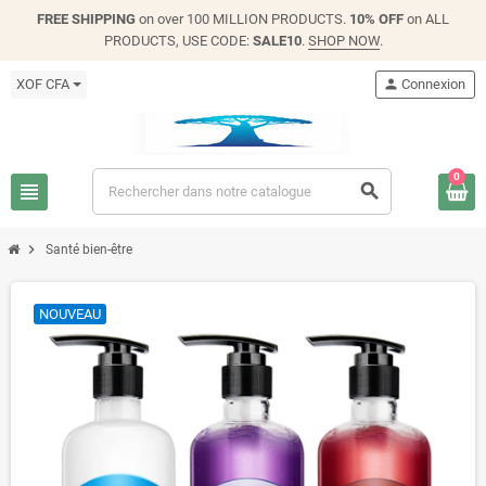
FREE SHIPPING
on over 100 MILLION PRODUCTS.
10% OFF
on ALL
PRODUCTS, USE CODE:
SALE10
.
SHOP NOW
.
XOF CFA
person
Connexion
0
view_headline
search
chevron_right
Santé bien-être
NOUVEAU