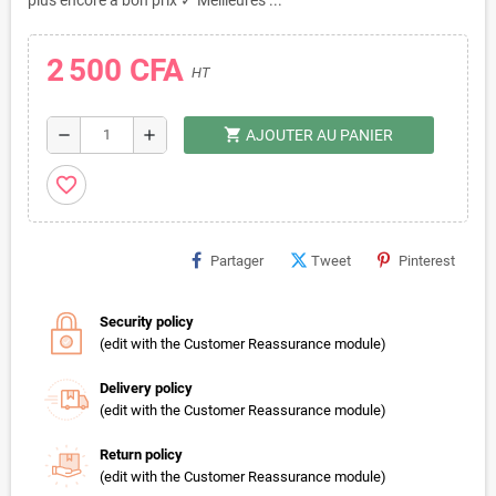
plus encore à bon prix ✓ Meilleures ...
2 500 CFA
HT
shopping_cart
remove
add
AJOUTER AU PANIER
favorite_border
Partager
Tweet
Pinterest
Security policy
(edit with the Customer Reassurance module)
Delivery policy
(edit with the Customer Reassurance module)
Return policy
(edit with the Customer Reassurance module)