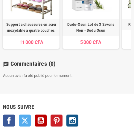
Support à chaussures en acier
Dudu-Osun Lot de 3 Savons
Ro 
inoxydable à quatre couches,
Noir - Dudu Osun
11 000 CFA
5 000 CFA
Commentaires
(0)
chat
Aucun avis n'a été publié pour le moment.
NOUS SUIVRE
Facebook
Twitter
YouTube
Pinterest
Instagram